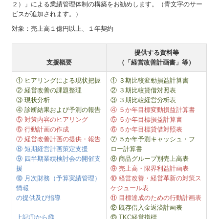
２）」による業績管理体制の構築をお勧めします。（青文字のサー
ビスが追加されます。）
対象：売上高１億円以上、１年契約
提供する資料等
支援概要
（
「経営改善計画書」等
）
① ヒアリングによる現状把握
① ３期比較変動損益計算書
② 経営改善の課題整理
② ３期比較貸借対照表
③ 現状分析
③ ３期比較経営分析表
④ 診断結果および予測の報告
④ ５か年目標変動損益計算書
⑤ 対策内容のヒアリング
⑤ ５か年目標損益計算書
⑥ 行動計画の作成
⑥ ５か年目標貸借対照表
⑦ 経営改善計画の提供・報告
⑦ ５か年予測キャッシュ・フ
⑧ 短期経営計画策定支援
ロー計算書
⑨ 四半期業績検討会の開催支
⑧ 商品グループ別売上高表
援
⑨ 売上高・限界利益計画表
⑩ 月次財務（予算実績管理）
⑩ 経営改善・経営革新の対策ス
情報
ケジュール表
の提供及び指導
⑪ 目標達成のための行動計画表
⑫ 既存借入金返済計画表
上記①から⑩
⑬ TKC経営指標