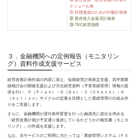
ケジュール表
⑪ 目標達成のための行動計画表
⑫ 既存借入金返済計画表
⑬ TKC経営指標
▲ 戻る
３．金融機関への定例報告（モニタリン
グ）資料作成支援サービス
経営改善計画作成の内容に加え、短期経営計画策定支援、四半期業
績検討会の開催支援および月次経営資料（予算実績管理）情報の提
供を行い、Ｐ（Ｐｌａｎ）－Ｄ（Ｄｏ）－Ｃ（Ｃｈｅｃｋ）－Ａ
（Ａｃｔｉｏｎ）サイクルの定着を目標とした業績管理の仕組み作
りをご支援します。
さらに、金融機関が貸付条件変更を行った融資先に提出を求める
「経営改善計画が予定通り進捗しているかどうかの報告書（モニタ
リング）」の作成を支援します。
なお、当サービスのご利用に当たっては「業績管理システム（ＦＸ