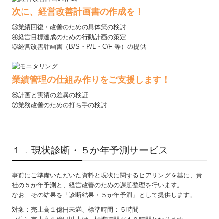
関連リンク
次に、経営改善計画書の作成を！
リンク集
③業績回復・改善のための具体策の検討
④経営目標達成のための行動計画の策定
⑤経営改善計画書（B/S・P/L・C/F 等）の提供
お問合せ
補助金・助成金・融資情報
業績管理の仕組み作りをご支援します！
関与先向け融資商品ご紹介
⑥計画と実績の差異の検証
⑦業務改善のための打ち手の検討
経営者お役立ち情報
▲ 戻る
社長メニューASP版
１．現状診断・５か年予測サービス
TKCシステム紹介
事前にご準備いただいた資料と現状に関するヒアリングを基に、貴
TKCシステムQ&A
社の５か年予測と、経営改善のための課題整理を行います。
なお、その結果を「診断結果・５か年予測」として提供します。
経営革新等支援機関とは
対象：売上高１億円未満、標準時間：５時間