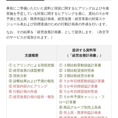
事前にご準備いただいた資料と現状に関するヒアリングおよび今後
実施を予定している対策に関するヒアリングを基に、貴社の５か年
予測と売上高・限界利益計画表、経営改善・経営革新の対策スケ
ジュール表および目標達成のための行動計画表の作成を行います。
なお、その結果を「経営改善計画書」として提供します。（赤文字
のサービスが追加されます。）
提供する資料等
支援概要
（「経営改善計画書」）
① ヒアリングによる現状把握
① ３期比較変動損益計算書
② 経営改善の課題整理
② ３期比較貸借対照表
③ 現状分析
③ ３期比較経営分析表
④ 診断結果および予測の報告
④ ５か年目標変動損益計算書
⑤ 対策内容のヒアリング
⑤ ５か年目標損益計算書
⑥ 行動計画の作成
⑥ ５か年目標貸借対照表
⑦ 経営改善計画の提供・報告
⑦ ５か年予測キャッシュ・フ
ロー計算書
⑧ 商品グループ別売上高表
⑨ 売上高・限界利益計画表
⑩ 経営改善・経営革新の対策ス