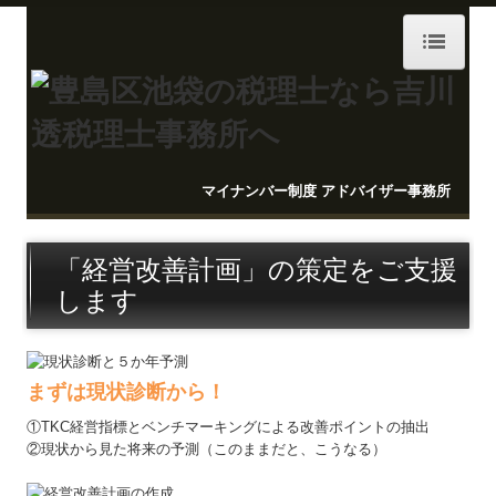
ホーム
お知らせ
マイナンバー制度 アドバイザー事務所
事務所紹介
経営理念
「経営改善計画」の策定をご支援
します
職員紹介
交通案内
まずは現状診断から！
セミナー案内
①TKC経営指標とベンチマーキングによる改善ポイントの抽出
②現状から見た将来の予測（このままだと、こうなる）
料金について