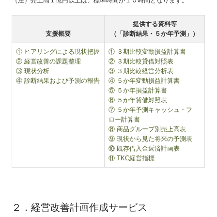
（注）売上高１億円以上は、標準時間が１０時間となります。
経営改善計画の策定支援
提供する資料等
国の共済制度活用コーナー
支援概要
（「診断結果・５か年予測」）
小規模企業共済制度
① ヒアリングによる現状把握
① ３期比較変動損益計算書
② 経営改善の課題整理
② ３期比較貸借対照表
中小企業倒産防止共済制度
③ 現状分析
③ ３期比較経営分析表
④ 診断結果および予測の報告
④ ５か年変動損益計算書
⑤ ５か年損益計算書
中小企業退職金共済制度
⑥ ５か年貸借対照表
⑦ ５か年予測キャッシュ・フ
お客様の声
ロー計算書
⑧ 商品グループ別売上高表
会社設立
⑨ 現状から見た将来の予測表
⑩ 既存借入金返済計画表
相続・資産対策
⑪ TKC経営指標
税理士をお探しの方へ
▲ 戻る
個人情報保護方針
２．経営改善計画作成サービス